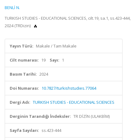
BENLİ N.
TURKISH STUDIES - EDUCATIONAL SCIENCES, cilt.19, sa.1, ss.423-444,
2024 (TRDizin)
Yayın Türü:
Makale / Tam Makale
Cilt numarası:
19
Sayı:
1
Basım Tarihi:
2024
Doi Numarası:
10.7827/turkishstudies.77064
Dergi Adı:
TURKISH STUDIES - EDUCATIONAL SCIENCES
Derginin Tarandığı İndeksler:
TR DİZİN (ULAKBİM)
Sayfa Sayıları:
ss.423-444