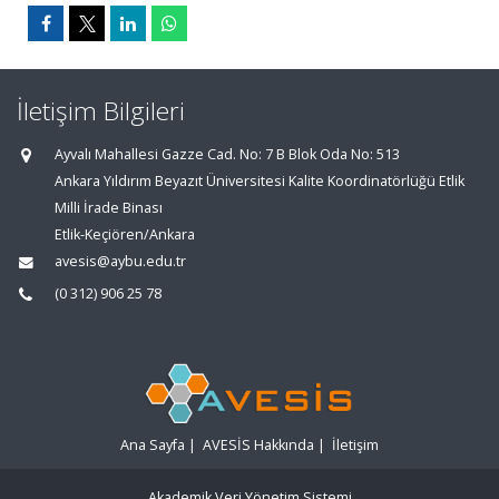
İletişim Bilgileri
Ayvalı Mahallesi Gazze Cad. No: 7 B Blok Oda No: 513
Ankara Yıldırım Beyazıt Üniversitesi Kalite Koordinatörlüğü Etlik
Milli İrade Binası
Etlik-Keçiören/Ankara
avesis@aybu.edu.tr
(0 312) 906 25 78
Ana Sayfa
|
AVESİS Hakkında
|
İletişim
Akademik Veri Yönetim Sistemi