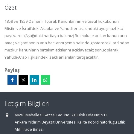
Özet
1858 ve 1859 Osmanlı Toprak Kanunlarının ve tescil hukukunun
Filistin ve İsrail'deki Araplar ve Yahudiler arasındaki uyuşmazhkta
payı vardı. (Aşağıdaki haritaya bakınız) Bu makale anılan kanunların
amaç ve şartlannın ana hat1annı şema halinde gösterecek, ardından
mezkür kanunların birtakım etkilerini açıklayacak; sonuç olarak
Yahudi-Arap ilişkisindeki saklı anlamlan tartışacaktır.
Paylaş
İletişim Bilgileri
Ayvalı Mahallesi Gazze Cad. No: 7 B Blok Oda No: 513
Ankara Yıldırım Beyazıt Üniversitesi Kalite Koordinatörlüğü Etlik
Milli İrade Binası