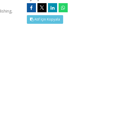
ishing,
Atıf İçin Kopyala