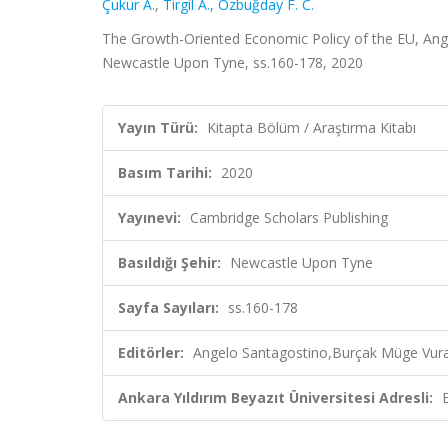
Çukur A.
,
Tirgil A.
,
Özbuğday F. C.
The Growth-Oriented Economic Policy of the EU, Ange
Newcastle Upon Tyne, ss.160-178, 2020
Yayın Türü:
Kitapta Bölüm / Araştırma Kitabı
Basım Tarihi:
2020
Yayınevi:
Cambridge Scholars Publishing
Basıldığı Şehir:
Newcastle Upon Tyne
Sayfa Sayıları:
ss.160-178
Editörler:
Angelo Santagostino,Burçak Müge Vural
Ankara Yıldırım Beyazıt Üniversitesi Adresli: