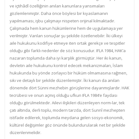
ve içtihâdî özelliğinin anılan kanunlara yansımaları
gözlemlenmiştir. Daha önce böylesi bir kıyaslamanın
yapılmaması, işbu çalışmayı nispeten orijinal kılmaktadır.
Çalışmada hem kanun hükümlerine hem de uygulamaya yer
verilmiştir. Varılan sonuçlar şu şekilde özetlenebilir: İki ülkeyi
aile hukukunu kodifiye etmeye iten ortak gerekçe ve tespitler
olduğu gibi farklı nedenler de söz konusudur. IFLA 1984, HAK’a
nazaran toplumda daha iyi karşılık görmüştür. Her iki kanun,
devletin aile hukukunu kontrol edecek mekanizmaları, İslam
hukukunda bu yönde zorlayıcı bir hüküm olmamasına rağmen,
sıkı ve detaylı bir şekilde düzenlemiştir. İki kanun da anılan
dönemde dört Sünni mezhebin görüşlerine dayanmışlardır. HAK
tecrübesi ve onun açmış olduğu ufkun IFLA 1984’e faydası
olduğu görülmektedir. Ailevi ilişkileri düzenleyen norm-lar, tek
çatı altında, derli toplu, modern tarzda, dört Sunnî mezhepten
istifade edilerek, toplumda meydana gelen sosyo-ekonomik,
kültürel değişimler göz önünde bulundurularak net bir şekilde
düzenlenmelidir.