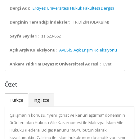
Dergi Adı:
Erciyes Üniversitesi Hukuk Fakültesi Dergisi
Derginin Tarandığı İndeksler:
TR DİZİN (ULAKBİM)
Sayfa Sayıları:
ss.623-662
Açık Arşiv Koleksiyonu:
AVESİS Açık Erişim Koleksiyonu
Ankara Yıldırım Beyazıt Üniversitesi Adresli:
Evet
Özet
Türkçe
İngilizce
Çalışmanın konusu, “yeni içtihat ve kanunlaştırma” döneminin
ürünleri olan Hukuk-ı Aile Kararnamesi ile Malezya İslam Aile
Hukuku (Federal Bölge) Kanunu 1984’ü bütün olarak
kıyaslamaktır. Çalışma ile İslam hukukunun dogmatik yapısının