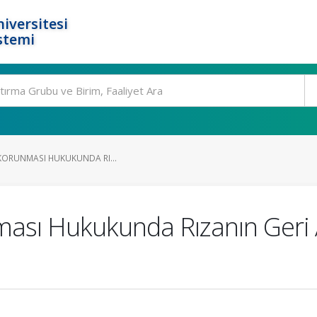
iversitesi
stemi
N KORUNMASI HUKUKUNDA RI...
nması Hukukunda Rızanın Geri