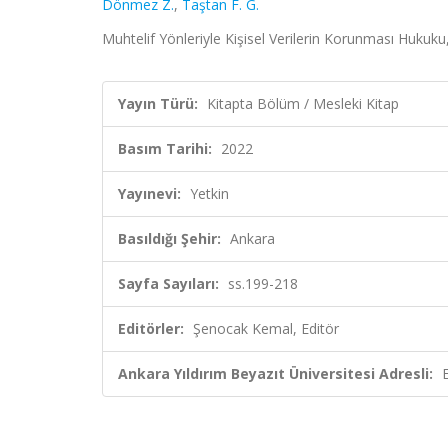
Dönmez Z.
,
Taştan F. G.
Muhtelif Yönleriyle Kişisel Verilerin Korunması Hukuk
Yayın Türü:
Kitapta Bölüm / Mesleki Kitap
Basım Tarihi:
2022
Yayınevi:
Yetkin
Basıldığı Şehir:
Ankara
Sayfa Sayıları:
ss.199-218
Editörler:
Şenocak Kemal, Editör
Ankara Yıldırım Beyazıt Üniversitesi Adresli: