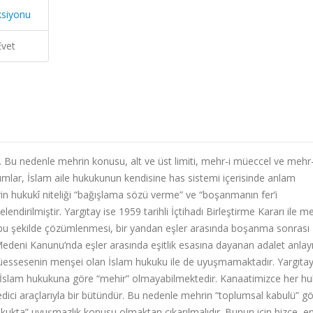
ksiyonu
Evet
 Bu nedenle mehrin konusu, alt ve üst limiti, mehr-i müeccel ve mehr-
mlar, İslam aile hukukunun kendisine has sistemi içerisinde anlam
in hukukî niteliği “bağışlama sözü verme” ve “boşanmanın fer’i
dirilmiştir. Yargıtay ise 1959 tarihli İçtihadı Birleştirme Kararı ile me
 bu şekilde çözümlenmesi, bir yandan eşler arasında boşanma sonrası
Medeni Kanunu’nda eşler arasında eşitlik esasına dayanan adalet anlay
üessesenin menşei olan İslam hukuku ile de uyuşmamaktadır. Yargıtay
ları İslam hukukuna göre “mehir” olmayabilmektedir. Kanaatimizce her h
edici araçlarıyla bir bütündür. Bu nedenle mehrin “toplumsal kabulü” g
ukta” uyuşmazlık konusu olmaktan çıkarılmalıdır. Bunun için bizce, en