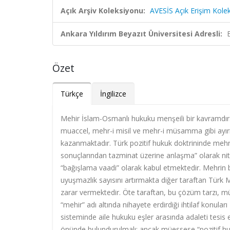
Açık Arşiv Koleksiyonu:
AVESİS Açık Erişim Kole
Ankara Yıldırım Beyazıt Üniversitesi Adresli:
Özet
Türkçe
İngilizce
Mehir İslam-Osmanlı hukuku menşeili bir kavramdır.
muaccel, mehr-i misil ve mehr-i müsamma gibi ayırı
kazanmaktadır. Türk pozitif hukuk doktrininde mehr
sonuçlarından tazminat üzerine anlaşma” olarak nitelen
“bağışlama vaadi” olarak kabul etmektedir. Mehrin
uyuşmazlık sayısını artırmakta diğer taraftan Türk 
zarar vermektedir. Öte taraftan, bu çözüm tarzı, m
“mehir” adı altında nihayete erdirdiği ihtilaf konu
sisteminde aile hukuku eşler arasında adaleti tesis 
önünde bulundurulmalı; ancak müessese “pozitif huk