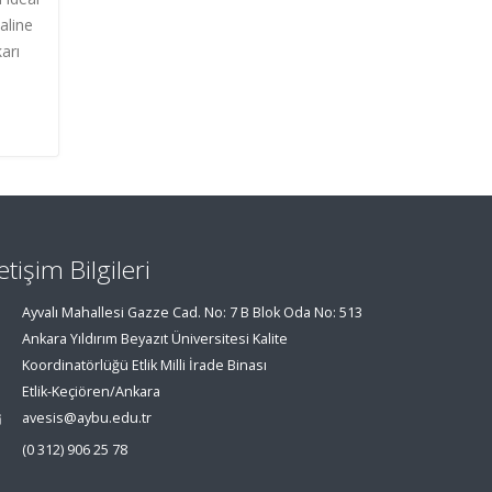
aline
arı
letişim Bilgileri
Ayvalı Mahallesi Gazze Cad. No: 7 B Blok Oda No: 513
Ankara Yıldırım Beyazıt Üniversitesi Kalite
Koordinatörlüğü Etlik Milli İrade Binası
Etlik-Keçiören/Ankara
avesis@aybu.edu.tr
(0 312) 906 25 78