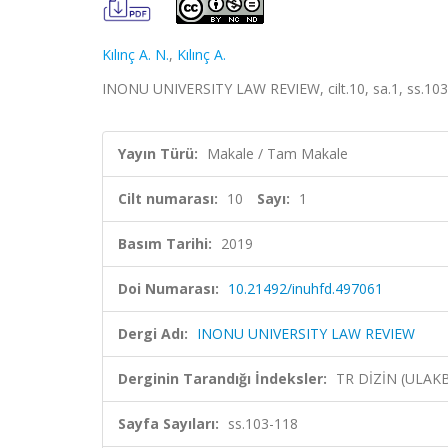
Kılınç A. N.
,
Kılınç A.
INONU UNIVERSITY LAW REVIEW, cilt.10, sa.1, ss.103
Yayın Türü:
Makale / Tam Makale
Cilt numarası:
10
Sayı:
1
Basım Tarihi:
2019
Doi Numarası:
10.21492/inuhfd.497061
Dergi Adı:
INONU UNIVERSITY LAW REVIEW
Derginin Tarandığı İndeksler:
TR DİZİN (ULAK
Sayfa Sayıları:
ss.103-118