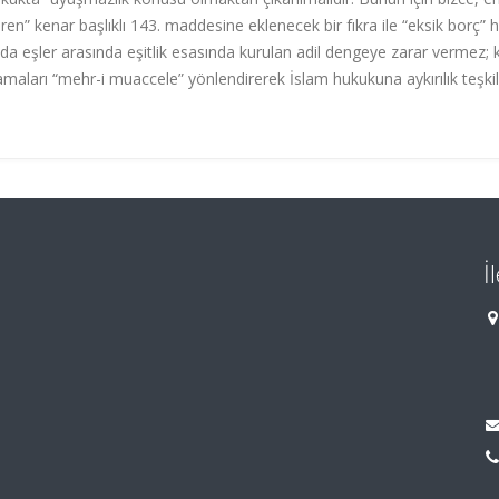
n” kenar başlıklı 143. maddesine eklenecek bir fıkra ile “eksik borç” h
da eşler arasında eşitlik esasında kurulan adil dengeye zarar vermez; k
amaları “mehr-i muaccele” yönlendirerek İslam hukukuna aykırılık teşkil
İ