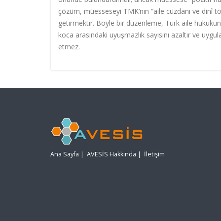
çözüm, müesseseyi TMK’nın “aile cüzdanı ve dinî töre
getirmektir. Böyle bir düzenleme, Türk aile hukukun
koca arasındaki uyuşmazlık sayısını azaltır ve uygul
etmez.
Ana Sayfa
|
AVESİS Hakkında
|
İletişim