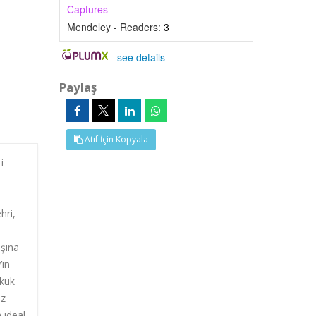
Captures
Mendeley - Readers:
3
-
see details
Paylaş
Atıf İçin Kopyala
i
hri,
ışına
’ın
ukuk
öz
 ideal