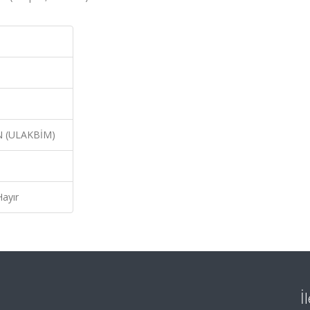
N (ULAKBİM)
Hayır
İ