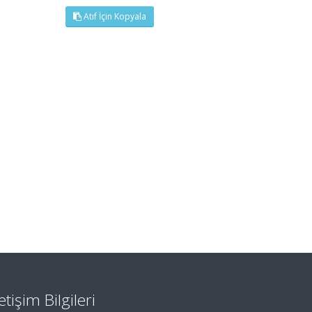
Atıf İçin Kopyala
letişim Bilgileri