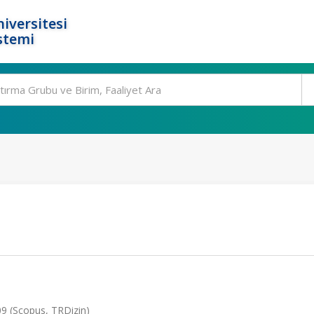
iversitesi
stemi
009 (Scopus, TRDizin)