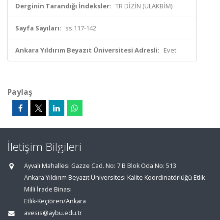
Derginin Tarandığı İndeksler:
TR DİZİN (ULAKBİM)
Sayfa Sayıları:
ss.117-142
Ankara Yıldırım Beyazıt Üniversitesi Adresli:
Evet
Paylaş
İletişim Bilgileri
Ayvalı Mahallesi Gazze Cad. No: 7 B Blok Oda No: 513
Ankara Yıldırım Beyazıt Üniversitesi Kalite Koordinatörlüğü Etlik
Milli İrade Binası
Etlik-Keçiören/Ankara
avesis@aybu.edu.tr