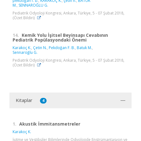
pekdoğan f. b.
,
KARAKOÇ K.
,
çetin n.
,
BATUK
M.
,
SENNAROĞLU G.
Pediatrik Odyoloji Kongresi, Ankara, Türkiye, 5 - 07 Şubat 2018,
(Özet Bildiri)
14.
Kemik Yolu İşitsel Beyinsapı Cevabının
Pediatrik Popülasyondaki Önemi
Karakoç K.
,
Çetin N.
,
Pekdoğan F. B.
,
Batuk M.
,
Sennaroğlu G.
Pediatrik Odyoloji Kongresi, Ankara, Türkiye, 5 - 07 Şubat 2018,
(Özet Bildiri)
Kitaplar
4
1.
Akustik İmmitansmetreler
Karakoç K.
İşitme ve Vestibüler Bilimlerinde Odyolojide Enstrümantasyon ve