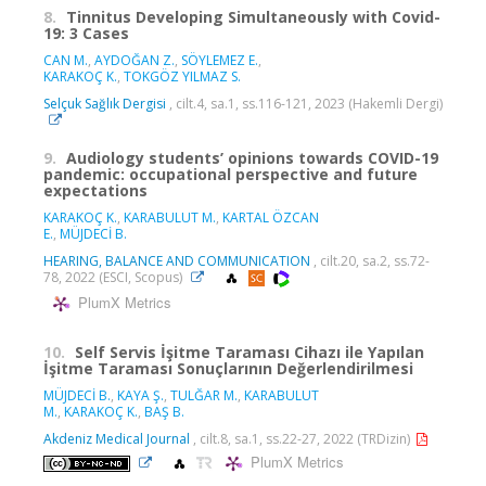
8.
Tinnitus Developing Simultaneously with Covid-
19: 3 Cases
CAN M.
,
AYDOĞAN Z.
,
SÖYLEMEZ E.
,
KARAKOÇ K.
,
TOKGÖZ YILMAZ S.
Selçuk Sağlık Dergisi
, cilt.4, sa.1, ss.116-121, 2023 (Hakemli Dergi)
9.
Audiology students’ opinions towards COVID-19
pandemic: occupational perspective and future
expectations
KARAKOÇ K.
,
KARABULUT M.
,
KARTAL ÖZCAN
E.
,
MÜJDECİ B.
HEARING, BALANCE AND COMMUNICATION
, cilt.20, sa.2, ss.72-
78, 2022 (ESCI, Scopus)
PlumX Metrics
10.
Self Servis İşitme Taraması Cihazı ile Yapılan
İşitme Taraması Sonuçlarının Değerlendirilmesi
MÜJDECİ B.
,
KAYA Ş.
,
TULĞAR M.
,
KARABULUT
M.
,
KARAKOÇ K.
,
BAŞ B.
Akdeniz Medical Journal
, cilt.8, sa.1, ss.22-27, 2022 (TRDizin)
PlumX Metrics