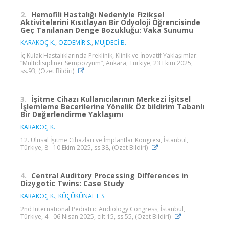
2.
Hemofili Hastalığı Nedeniyle Fiziksel
Aktivitelerini Kısıtlayan Bir Odyoloji Öğrencisinde
Geç Tanılanan Denge Bozukluğu: Vaka Sunumu
KARAKOÇ K.
,
ÖZDEMİR S.
,
MÜJDECİ B.
İç Kulak Hastalıklarında Preklinik, Klinik ve İnovatif Yaklaşımlar:
“Multidisipliner Sempozyum”, Ankara, Türkiye, 23 Ekim 2025,
ss.93, (Özet Bildiri)
3.
İşitme Cihazı Kullanıcılarının Merkezi İşitsel
İşlemleme Becerilerine Yönelik Öz bildirim Tabanlı
Bir Değerlendirme Yaklaşımı
KARAKOÇ K.
12. Ulusal İşitme Cihazları ve İmplantlar Kongresi, İstanbul,
Türkiye, 8 - 10 Ekim 2025, ss.38, (Özet Bildiri)
4.
Central Auditory Processing Differences in
Dizygotic Twins: Case Study
KARAKOÇ K.
,
KÜÇÜKÜNAL I. S.
2nd International Pediatric Audiology Congress, İstanbul,
Türkiye, 4 - 06 Nisan 2025, cilt.15, ss.55, (Özet Bildiri)