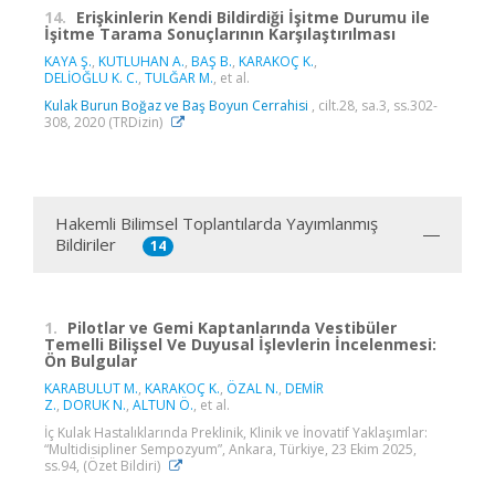
14.
Erişkinlerin Kendi Bildirdiği İşitme Durumu ile
İşitme Tarama Sonuçlarının Karşılaştırılması
KAYA Ş.
,
KUTLUHAN A.
,
BAŞ B.
,
KARAKOÇ K.
,
DELİOĞLU K. C.
,
TULĞAR M.
, et al.
Kulak Burun Boğaz ve Baş Boyun Cerrahisi
, cilt.28, sa.3, ss.302-
308, 2020 (TRDizin)
Hakemli Bilimsel Toplantılarda Yayımlanmış
Bildiriler
14
1.
Pilotlar ve Gemi Kaptanlarında Vestibüler
Temelli Bilişsel Ve Duyusal İşlevlerin İncelenmesi:
Ön Bulgular
KARABULUT M.
,
KARAKOÇ K.
,
ÖZAL N.
,
DEMİR
Z.
,
DORUK N.
,
ALTUN Ö.
, et al.
İç Kulak Hastalıklarında Preklinik, Klinik ve İnovatif Yaklaşımlar:
“Multidisipliner Sempozyum”, Ankara, Türkiye, 23 Ekim 2025,
ss.94, (Özet Bildiri)