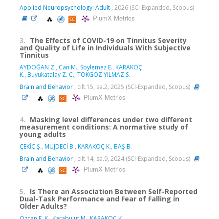
Applied Neuropsychology: Adult
, 2026 (SCI-Expanded, Scopus)
PlumX Metrics
3.
The Effects of COVID-19 on Tinnitus Severity
and Quality of Life in Individuals With Subjective
Tinnitus
AYDOĞAN Z.
,
Can M.
,
Soylemez E.
,
KARAKOÇ
K.
,
Buyukatalay Z. C.
,
TOKGÖZ YILMAZ S.
Brain and Behavior
, cilt.15, sa.2, 2025 (SCI-Expanded, Scopus)
PlumX Metrics
4.
Masking level differences under two different
measurement conditions: A normative study of
young adults
ÇEKİÇ Ş.
,
MÜJDECİ B.
,
KARAKOÇ K.
,
BAŞ B.
Brain and Behavior
, cilt.14, sa.9, 2024 (SCI-Expanded, Scopus)
PlumX Metrics
5.
Is There an Association Between Self-Reported
Dual-Task Performance and Fear of Falling in
Older Adults?
Özcan E. K.
,
Karabulut M.
,
KARAKOÇ K.
,