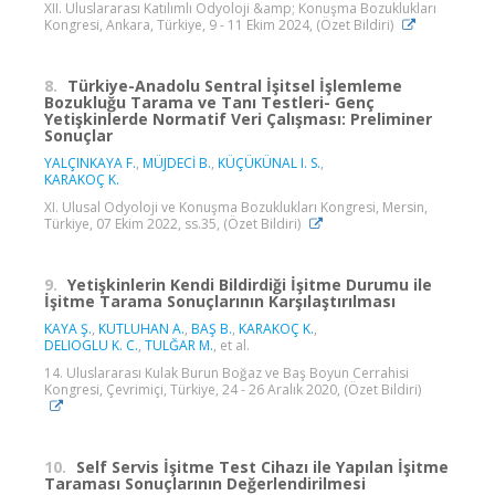
XII. Uluslararası Katılımlı Odyoloji &amp; Konuşma Bozuklukları
Kongresi, Ankara, Türkiye, 9 - 11 Ekim 2024, (Özet Bildiri)
8.
Türkiye-Anadolu Sentral İşitsel İşlemleme
Bozukluğu Tarama ve Tanı Testleri- Genç
Yetişkinlerde Normatif Veri Çalışması: Preliminer
Sonuçlar
YALÇINKAYA F.
,
MÜJDECİ B.
,
KÜÇÜKÜNAL I. S.
,
KARAKOÇ K.
XI. Ulusal Odyoloji ve Konuşma Bozuklukları Kongresi, Mersin,
Türkiye, 07 Ekim 2022, ss.35, (Özet Bildiri)
9.
Yetişkinlerin Kendi Bildirdiği İşitme Durumu ile
İşitme Tarama Sonuçlarının Karşılaştırılması
KAYA Ş.
,
KUTLUHAN A.
,
BAŞ B.
,
KARAKOÇ K.
,
DELIOGLU K. C.
,
TULĞAR M.
, et al.
14. Uluslararası Kulak Burun Boğaz ve Baş Boyun Cerrahisi
Kongresi, Çevrimiçi, Türkiye, 24 - 26 Aralık 2020, (Özet Bildiri)
10.
Self Servis İşitme Test Cihazı ile Yapılan İşitme
Taraması Sonuçlarının Değerlendirilmesi