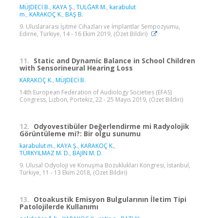
MÜJDECİ B.
,
KAYA Ş.
,
TULĞAR M.
,
karabulut
m.
,
KARAKOÇ K.
,
BAŞ B.
9. Uluslararası İşitme Cihazları ve İmplantlar Sempozyumu,
Edirne, Türkiye, 14 - 16 Ekim 2019, (Özet Bildiri)
11.
Static and Dynamic Balance in School Children
with Sensorineural Hearing Loss
KARAKOÇ K.
,
MÜJDECİ B.
14th European Federation of Audiology Societies (EFAS)
Congress, Lizbon, Portekiz, 22 - 25 Mayıs 2019, (Özet Bildiri)
12.
Odyovestibüler Değerlendirme mi Radyolojik
Görüntüleme mi?: Bir olgu sunumu
karabulut m.
,
KAYA Ş.
,
KARAKOÇ K.
,
TÜRKYILMAZ M. D.
,
BAJİN M. D.
9. Ulusal Odyoloji ve Konuşma Bozuklukları Kongresi, İstanbul,
Türkiye, 11 - 13 Ekim 2018, (Özet Bildiri)
13.
Otoakustik Emisyon Bulgularının İletim Tipi
Patolojilerde Kullanımı