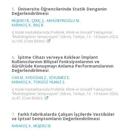
5.
Üniversite Öğrencilerinde Statik Dengenin
Değerlendirilmesi
MÜJDECİ B.
,
ÇEKİÇ Ş.
,
AKHÜSEYİNOĞLU M.
,
KARAKOÇ K.
,
BAŞ B.
İç Kulak Hastalıklarında Preklinik, Klinik ve İnovatif Yaklaşımlar:
“Multidisipliner Sempozyum”, Edirne, Türkiye, 13 - 16 Kasım 2024,
ss.109, (Özet Bildiri)
6.
İşitme Cihazı ve/veya Koklear İmplant
Kullanıcılarının Bilişsel Fonksiyonlarının ve
Gürültüde Konuşmayı Anlama Performanslarının
Değerlendirilmesi
CAN M.
,
AYDOĞAN Z.
,
SÖYLEMEZ E.
,
KARAKOÇ K.
,
TOKGÖZ YILMAZ S.
İç Kulak Hastalıklarında Preklinik, Klinik ve İnovatif Yaklaşımlar:
“Multidisipliner Sempozyum”, Edirne, Türkiye, 13 - 16 Kasım 2024,
ss.47, (Özet Bildiri)
7.
Farklı Fabrikalarda Çalışan İşçilerde Vestibüler
ve İşitsel Semptomların Değerlendirilmesi
KARAKOÇ K.
,
MÜJDECİ B.