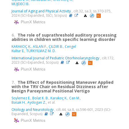
MÜJDECİ B.
Journal of Aging and Physical Activity
, cilt.32, sa.3, ss.370-375,
2024 (SCI-Expanded, SSCI, Scopus)
PlumX Metrics
6.
The role of suprathreshold auditory processing
abilities in children with specific learning disorder
KARAKOÇ K.
,
ASLAN F.
,
ÇILDIR B.
,
Cengel
Kultur E.
,
TÜRKYILMAZ M. D.
International Journal of Pediatric Otorhinolaryngology
, cilt.172,
2023 (SCI-Expanded, Scopus)
PlumX Metrics
7.
The Effect of Repositioning Maneuver Applied
with the TRV Chair on Residual Dizziness after
Benign Paroxysmal Positional Vertigo
Soylemez E.
,
Bolat K. B.
,
Karakoç K.
,
Can M.
,
Basak H.
,
Aydogan Z.
, et al.
Otology and Neurotology
, cilt.44, sa.8, ss.596-601, 2023 (SCI-
Expanded, Scopus)
PlumX Metrics