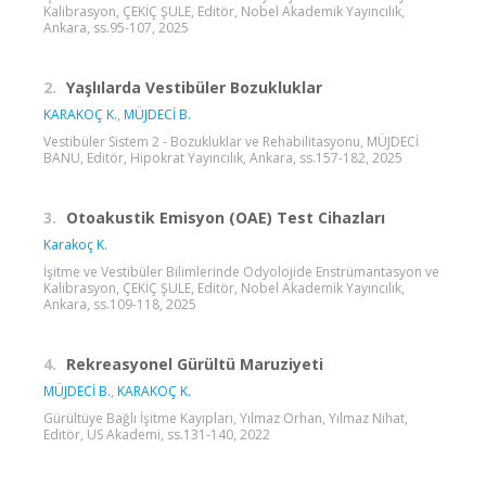
Kalibrasyon, ÇEKİÇ ŞULE, Editör, Nobel Akademik Yayıncılık,
Ankara, ss.95-107, 2025
2.
Yaşlılarda Vestibüler Bozukluklar
KARAKOÇ K.
,
MÜJDECİ B.
Vestibüler Sistem 2 - Bozukluklar ve Rehabilitasyonu, MÜJDECİ
BANU, Editör, Hipokrat Yayıncılık, Ankara, ss.157-182, 2025
3.
Otoakustik Emisyon (OAE) Test Cihazları
Karakoç K.
İşitme ve Vestibüler Bilimlerinde Odyolojide Enstrümantasyon ve
Kalibrasyon, ÇEKİÇ ŞULE, Editör, Nobel Akademik Yayıncılık,
Ankara, ss.109-118, 2025
4.
Rekreasyonel Gürültü Maruziyeti
MÜJDECİ B.
,
KARAKOÇ K.
Gürültüye Bağlı İşitme Kayıpları, Yılmaz Orhan, Yılmaz Nihat,
Editör, US Akademi, ss.131-140, 2022