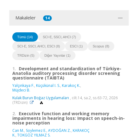
Makaleler
14
Tümü (14)
SCI-E, SSCI, AHCI (7)
SCI-E, SSCI, AHCI, ESCI (8)
ESCI (1)
Scopus (8)
TRDizin (5)
Diğer Yayınlar (1)
1.
Development and standardization of Türkiye-
Anatolia auditory processing disorder screening
questionnaire (TAIBTA)
Yalçınkaya F.
,
Küçükünal I. S.
,
Karakoç K.
,
Müjdeci B.
Kulak Burun Boğaz Uygulamaları
, cilt.14, sa.2, ss.63-72, 2026
(TRDizin)
2.
Executive function and working memory
impairments in hearing loss: Impact on speech-in-
noise perception
Can M.
,
Soylemez E.
,
AYDOĞAN Z.
,
KARAKOÇ
K.
,
TOKGÖZ YILMAZ S.