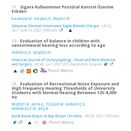
11.
Sigara Kullanımının Postüral Kontrol Üzerine
Etkileri
Karabulut M.
,
Karakoç K.
,
Müjdeci B.
Süleyman Demirel Üniversitesi Sağlık Bilimleri Dergisi
, cilt.12,
sa.1, ss.8-15, 2021 (TRDizin)
12.
Evaluation of balance in children with
sensorineural hearing loss according to age
KARAKOÇ K.
,
MÜJDECİ B.
American Journal of Otolaryngology - Head and Neck Medicine
and Surgery
, cilt.42, sa.1, 2021 (SCI-Expanded, Scopus)
PlumX Metrics
13.
Evaluation of Recreational Noise Exposure and
High Frequency Hearing Thresholds of University
Students with Normal Hearing Between 125-8,000
Hz
MÜJDECİ B.
,
KAYA Ş.
,
TULĞAR M.
,
KARAKOÇ K.
,
KARABULUT M.
,
BAŞ B.
Kulak Burun Boğaz ve Baş Boyun Cerrahisi
, cilt.29, 2021 (TRDizin)
PlumX Metrics