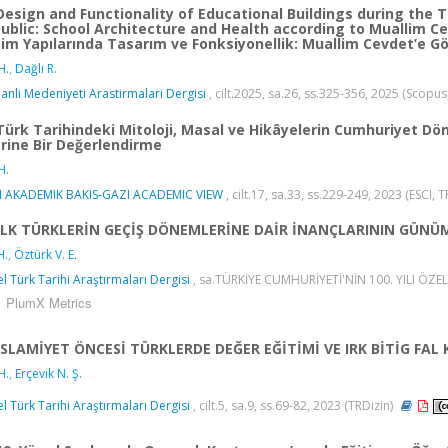
Design and Functionality of Educational Buildings during the
ublic: School Architecture and Health according to Muallim C
tim Yapılarında Tasarım ve Fonksiyonellik: Muallim Cevdet’e Gö
H.
,
Dağlı R.
nli Medeniyeti Arastirmalari Dergisi
, cilt.2025, sa.26, ss.325-356, 2025 (Scopus
Türk Tarihindeki Mitoloji, Masal ve Hikâyelerin Cumhuriyet 
rine Bir Değerlendirme
H.
I AKADEMIK BAKIS-GAZI ACADEMIC VIEW
, cilt.17, sa.33, ss.229-249, 2023 (ESCI, 
İLK TÜRKLERİN GEÇİŞ DÖNEMLERİNE DAİR İNANÇLARININ GÜNÜM
H.
,
Öztürk V. E.
l Türk Tarihi Araştırmaları Dergisi
, sa.TÜRKİYE CUMHURİYETİ'NİN 100. YILI ÖZEL 
PlumX Metrics
İSLAMİYET ÖNCESİ TÜRKLERDE DEĞER EĞİTİMİ VE IRK BİTİG FAL
H.
,
Erçevik N. Ş.
l Türk Tarihi Araştırmaları Dergisi
, cilt.5, sa.9, ss.69-82, 2023 (TRDizin)