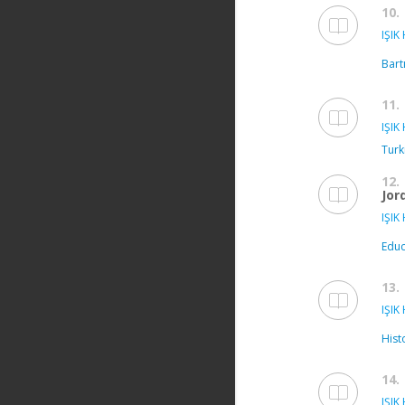
10.
IŞIK 
Bart
11.
IŞIK 
Turk
12.
Jor
IŞIK 
Educ
13.
IŞIK 
Hist
14.
IŞIK 