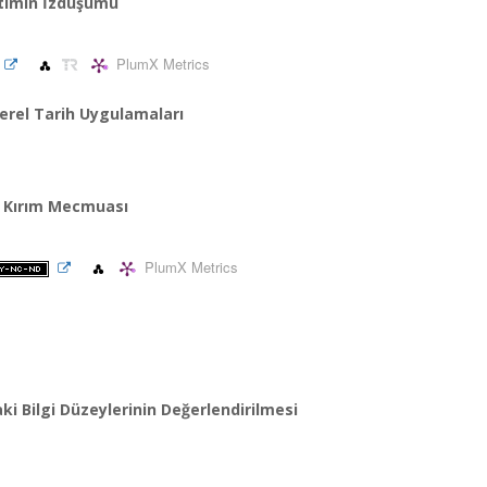
etimin İzdüşümü
PlumX Metrics
Yerel Tarih Uygulamaları
k: Kırım Mecmuası
PlumX Metrics
ki Bilgi Düzeylerinin Değerlendirilmesi