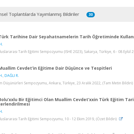
msel Toplantılarda Yayımlanmış Bildiriler
30
Türk Tarihine Dair Seyahatnamelerin Tarih Öğretiminde Kullan
H.
Uluslararası Tarih Eğitimi Sempozyumu (ISHE 2023), Sakarya, Türkiye, 6 - 08 Eylül 20
Muallim Cevdet’in Eğitime Dair Düşünce ve Tespitleri
H.
,
DAĞLI R.
im Düşünürleri Sempozyumu, Ankara, Türkiye, 23 Aralık 2022, (Tam Metin Bildiri)
Bolu’xxlu Bir Eğitimci Olan Muallim Cevdet’xxin Türk Eğitim Tar
erlendirilmesi
H.
Uluslararası Tarih Eğitimi Sempozyumu, 10 - 12 Ekim 2019, (Özet Bildiri)