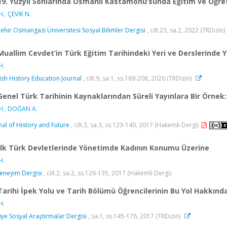
19. Yüzyıl Sonlarında Osmanlı Kastamonu’sunda Eğitim ve Öğr
H.
,
ÇEVİK N.
şehir Osmangazi Üniversitesi Sosyal Bilimler Dergisi
, cilt.23, sa.2, 2022 (TRDizin)
Muallim Cevdet’in Türk Eğitim Tarihindeki Yeri ve Derslerinde 
H.
ish History Education Journal
, cilt.9, sa.1, ss.189-208, 2020 (TRDizin)
Genel Türk Tarihinin Kaynaklarından Süreli Yayınlara Bir Örne
H.
,
DOĞAN A.
nal of History and Future
, cilt.3, sa.3, ss.123-140, 2017 (Hakemli Dergi)
İlk Türk Devletlerinde Yönetimde Kadının Konumu Üzerine
H.
eneyim Dergisi
, cilt.2, sa.2, ss.126-135, 2017 (Hakemli Dergi)
Tarihi İpek Yolu ve Tarih Bölümü Öğrencilerinin Bu Yol Hakkında
H.
iye Sosyal Araştırmalar Dergisi
, sa.1, ss.145-176, 2017 (TRDizin)