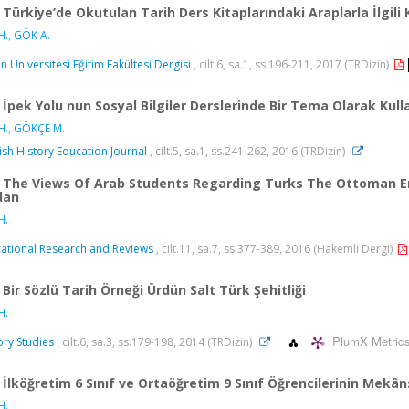
Türkiye’de Okutulan Tarih Ders Kitaplarındaki Araplarla İlgili 
H.
,
GÖK A.
ın Üniversitesi Eğitim Fakültesi Dergisi
, cilt.6, sa.1, ss.196-211, 2017 (TRDizin)
İpek Yolu nun Sosyal Bilgiler Derslerinde Bir Tema Olarak Kul
H.
,
GÖKÇE M.
ish History Education Journal
, cilt.5, sa.1, ss.241-262, 2016 (TRDizin)
The Views Of Arab Students Regarding Turks The Ottoman E
dan
H.
ational Research and Reviews
, cilt.11, sa.7, ss.377-389, 2016 (Hakemli Dergi)
Bir Sözlü Tarih Örneği Ürdün Salt Türk Şehitliği
H.
PlumX Metric
ory Studies
, cilt.6, sa.3, ss.179-198, 2014 (TRDizin)
İlköğretim 6 Sınıf ve Ortaöğretim 9 Sınıf Öğrencilerinin Mekânsal
H.