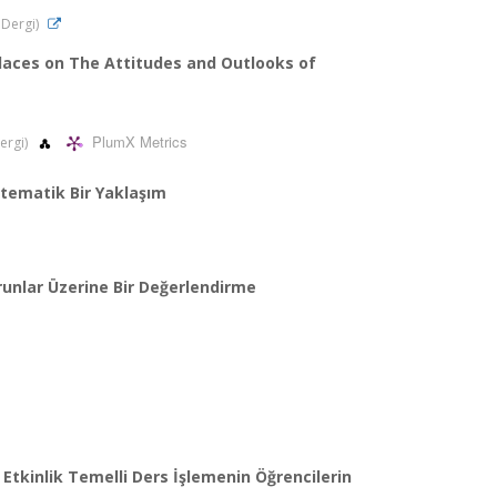
i Dergi)
Places on The Attitudes and Outlooks of
PlumX Metrics
Dergi)
stematik Bir Yaklaşım
runlar Üzerine Bir Değerlendirme
e Etkinlik Temelli Ders İşlemenin Öğrencilerin