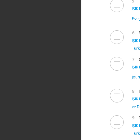
5.
IŞIK 
Eski
6.
IŞIK 
Turk
7.
IŞIK 
Jour
8.
IŞIK 
ve D
9.
IŞIK 
Türk