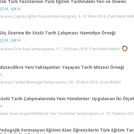
Kök Türk Yazıtlarının Türk Eğitim Tarihindeki Yeri ve Önemi
ÇE M.
,
IŞIK H.
lararası Çağdaş Eğitim Araştırmaları Kongresi, 4 - 07 Ekim 2018, (Tam Metin Bildi
Göç Üzerine Bir Sözlü Tarih Çalışması: Hamidiye Örneği
ÇE M.
,
IŞIK H.
lararası Orta Asya Sempozyumu, 17 - 20 Nisan 2018, (Tam Metin Bildiri)
Müzecilikte Yeni Yaklaşımlar: Yaşayan Tarih Müzesi Örneği
H.
lararası Tarihte Etimesgut Sempozyumu, 29 - 30 Mart 2018, (Özet Bildiri)
Sözlü Tarih Çalışmalarında Yeni Yönelimler: Uygulanan İki Ölçe
H.
Uluslar Arası Sosyal Bilimlerde Yeni Yönelimler Sempozyumu, 6 - 07 Temmuz 2018,
Pedagojik Formasyon Eğitimi Alan Öğrencilerin Türk Eğitim Tari