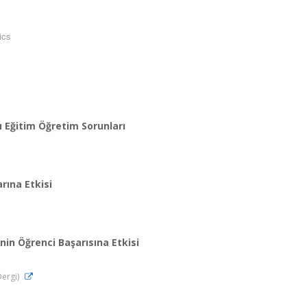
ics
zı Eğitim Öğretim Sorunları
rına Etkisi
inin Öğrenci Başarısına Etkisi
Dergi)