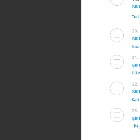
IŞIK 
Turk
20.
IŞIK 
Gazi
21.
IŞIK 
EKE
22.
IŞIK 
Kast
23.
IŞIK 
The 