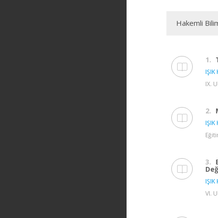
Hakemli Bili
1.
IŞIK 
IX. 
2.
IŞIK 
Eğit
3.
Değ
IŞIK 
VI. 