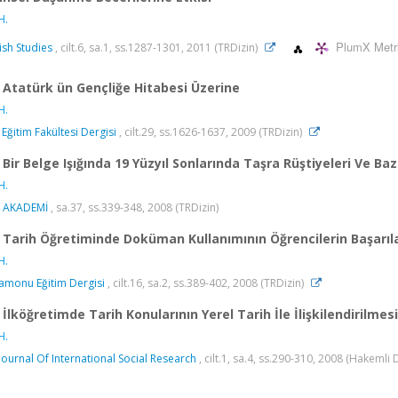
H.
PlumX Metr
ish Studies
, cilt.6, sa.1, ss.1287-1301, 2011 (TRDizin)
Atatürk ün Gençliğe Hitabesi Üzerine
H.
 Eğitim Fakültesi Dergisi
, cilt.29, ss.1626-1637, 2009 (TRDizin)
Bir Belge Işığında 19 Yüzyıl Sonlarında Taşra Rüştiyeleri Ve Ba
H.
V AKADEMİ
, sa.37, ss.339-348, 2008 (TRDizin)
Tarih Öğretiminde Doküman Kullanımının Öğrencilerin Başarıla
H.
amonu Eğitim Dergisi
, cilt.16, sa.2, ss.389-402, 2008 (TRDizin)
İlköğretimde Tarih Konularının Yerel Tarih İle İlişkilendirilmes
H.
Journal Of International Social Research
, cilt.1, sa.4, ss.290-310, 2008 (Hakemli 