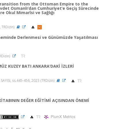
 Transition from the Ottoman Empire to the
evdet Osmanlı’dan Cumhuriyet’e Geçiş Sürecinde
re Okul Mimarîsi ve Sağlığı
, TRDizin)
Döneminde Derlenmesi ve Günümüzde Yaşatılması
TRDizin)
ÜZ KUZEY BATI ANKARA’DAKİ İZLERİ
SAYISI, ss.445-456, 2023 (TRDizin)
 KİTABININ DEĞER EĞİTİMİ AÇISINDAN ÖNEMİ
PlumX Metrics