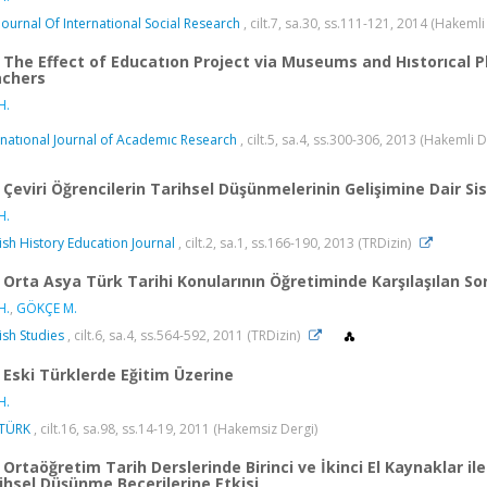
Journal Of International Social Research
, cilt.7, sa.30, ss.111-121, 2014 (Hakeml
The Effect of Educatıon Project via Museums and Hıstorıcal 
chers
H.
rnatıonal Journal of Academıc Research
, cilt.5, sa.4, ss.300-306, 2013 (Hakemli 
Çeviri Öğrencilerin Tarihsel Düşünmelerinin Gelişimine Dair Si
H.
ish History Education Journal
, cilt.2, sa.1, ss.166-190, 2013 (TRDizin)
Orta Asya Türk Tarihi Konularının Öğretiminde Karşılaşılan So
H.
,
GÖKÇE M.
ish Studies
, cilt.6, sa.4, ss.564-592, 2011 (TRDizin)
Eski Türklerde Eğitim Üzerine
H.
TÜRK
, cilt.16, sa.98, ss.14-19, 2011 (Hakemsiz Dergi)
Ortaöğretim Tarih Derslerinde Birinci ve İkinci El Kaynaklar il
ihsel Düşünme Becerilerine Etkisi