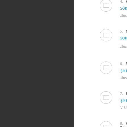
4.
GÖK
Ulus
5.
GÖK
Ulus
6.
IŞIK 
Ulus
7.
IŞIK 
IV. 
8.