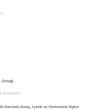
ri)
k Örneği
 (Özet Bildiri)
hi Dersinin Amaç, İçerik ve Yöntemine İlişkin