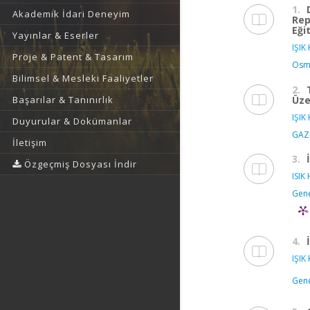
1.
Akademik İdari Deneyim
Rep
Eği
Yayınlar & Eserler
IŞIK 
Proje & Patent & Tasarım
Osma
Bilimsel & Mesleki Faaliyetler
2.
Başarılar & Tanınırlık
Üze
IŞIK 
Duyurular & Dokümanlar
GAZ
İletişim
3.
Özgeçmiş Dosyası İndir
ISIK 
Gene
4.
IŞIK 
Gene