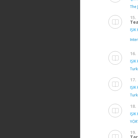
The 
15.
Tea
IŞIK 
Inte
16.
IŞIK 
Turk
17.
IŞIK 
Turk
18.
IŞIK 
YÖR
19.
Tar