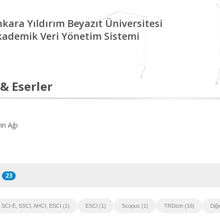
kara Yıldırım Beyazıt Üniversitesi
kademik Veri Yönetim Sistemi
 & Eserler
ın Ağı
23
SCI-E, SSCI, AHCI, ESCI (1)
ESCI (1)
Scopus (1)
TRDizin (16)
Diğe