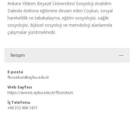
Ankara Yıldırım Beyazıt Üniversitesi Sosyoloji Anabilim
Dalında doktora eğitimine devam eden Coşkun, sosyal
hareketlilik ve tabakalaşma, eğitim sosyolojisi, sağlık
sosyolojisi, ilişkisel sosyoloji ve metodoloji alanlarında
çalışmalar yürütmektedir.
İletişim
E-posta
fbcoskun@aybu.edu.tr
Web Sayfası
https://avesis.aybu.edu.tr/fbcoskun
İş Telefonu
+90 312 906 1471