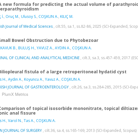
A new formula for predicting the actual volume of parathyroi
erparathyroidism
 İ.
,
Oruç M.
,
Ulusoy S.
,
COŞKUN A.
,
KILIÇ M.
ish Journal of Medical Sciences
, cilt.55, sa.1, ss.82-86, 2025 (SCI-Expanded, Sco
Small Bowel Obstruction due to Phytobezoar
KAVUK B.
,
BULUŞ H.
,
YAVUZ A.
,
AYDIN A.
,
COŞKUN A.
RNAL OF CLINICAL AND ANALYTICAL MEDICINE
, cilt.3, sa.3, ss.457-459, 2017 (ES
Biliopleural fistula of a large retroperitoneal hydatid cyst
s H.
,
Aydin A.
,
Koyuncu A.
,
Yavuz A.
,
COŞKUN A.
KISH JOURNAL OF GASTROENTEROLOGY
, cilt.26, sa.3, ss.284-285, 2015 (SCI-E
PlumX Metrics
Comparison of topical isosorbide mononitrate, topical diltiaz
onic anal fissure
s H.
,
Varol N.
,
Tas A.
,
COŞKUN A.
AN JOURNAL OF SURGERY
, cilt.36, sa.4, ss.165-169, 2013 (SCI-Expanded, Scopus)