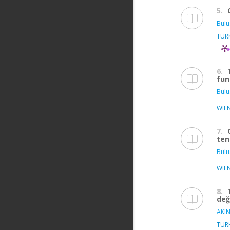
5.
Bulu
TUR
6.
fun
Bulu
WIE
7.
te
Bulu
WIE
8.
değ
AKIN
TUR