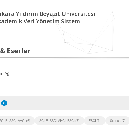
kara Yıldırım Beyazıt Üniversitesi
kademik Veri Yönetim Sistemi
 & Eserler
ın Ağı
8
SCI-E, SSCI, AHCI (6)
SCI-E, SSCI, AHCI, ESCI (7)
ESCI (1)
Scopus (7)