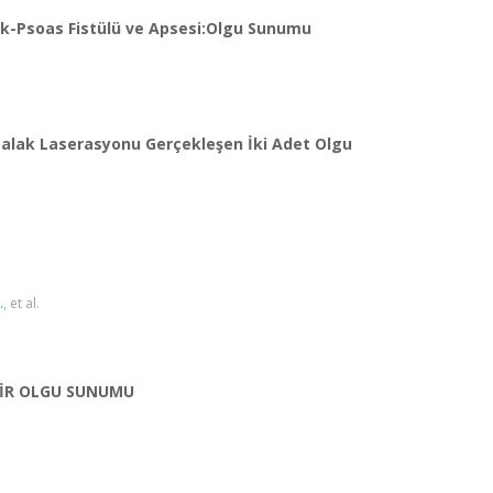
k-Psoas Fistülü ve Apsesi:Olgu Sunumu
Dalak Laserasyonu Gerçekleşen İki Adet Olgu
.
, et al.
BİR OLGU SUNUMU