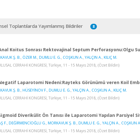
msel Toplantılarda Yayımlanmış Bildiriler
8
Anal Koitus Sonrası Rektovajinal Septum Perforasyonu:Olgu 
KAVUK Ş. B.
,
ÖZER M.
,
DUMLU E. G.
,
COŞKUN A.
,
YALÇIN A.
,
KILIÇ M.
ULUSAL CERRAHİ KONGRESİ, Türkiye, 11 - 15 Mayıs 2018, (Özet Bildiri)
Negatif Laparotomi Nedeni:Rayteks Görünümü veren Koil Em
KAVUK Ş. B.
,
HÜSEYİNOV F.
,
DUMLU E. G.
,
YALÇIN A.
,
COŞKUN A.
,
KILIÇ M.
ULUSAL CERRAHİ KONGRESİ, Türkiye, 11 - 15 Mayıs 2018, (Özet Bildiri)
Sigmoid Diverikülit Ön Tanısı ile Laparotomi Yapılan Parsiyel 
Ş F.
,
DEĞİRMENCİOĞLU G.
,
MORKAVUK Ş. B.
,
DUMLU E. G.
,
YALÇIN A.
,
COŞKUN A
ULUSAL CERRAHİ KONGRESİ, Türkiye, 11 - 15 Mayıs 2018, (Özet Bildiri)