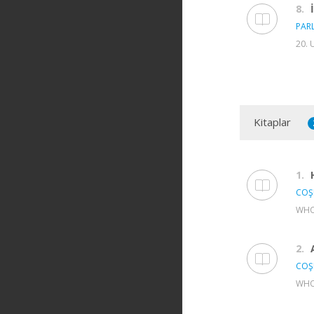
8.
PAR
20. 
Kitaplar
1.
COŞ
WHO
2.
COŞ
WHO