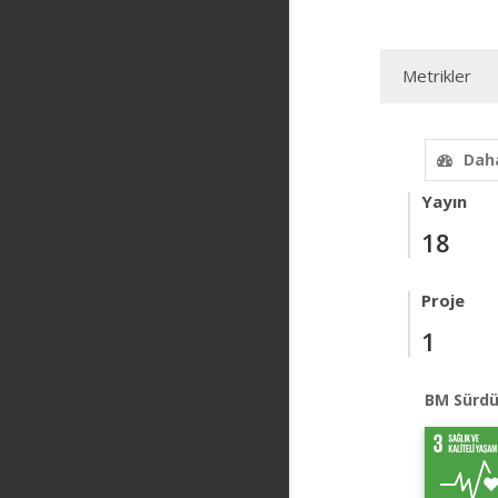
Metrikler
Daha
Yayın
18
Proje
1
BM Sürdü