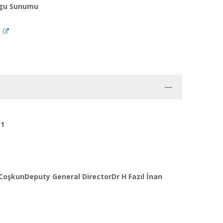
Olgu Sunumu
)
11
CoşkunDeputy General DirectorDr H Fazıl İnan