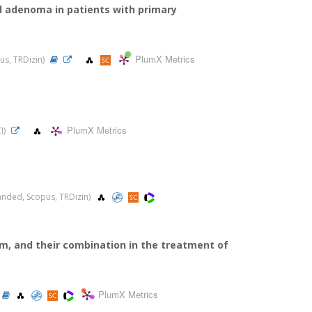
d adenoma in patients with primary
PlumX Metrics
pus, TRDizin)
PlumX Metrics
CI)
xpanded, Scopus, TRDizin)
em, and their combination in the treatment of
PlumX Metrics