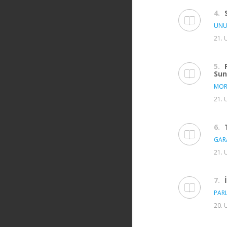
4.
UNU
21. 
5.
Su
MOR
21. 
6.
GAR
21. 
7.
PAR
20. 