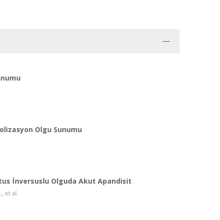
Sunumu
bolizasyon Olgu Sunumu
Situs İnversuslu Olguda Akut Apandisit
.
, et al.