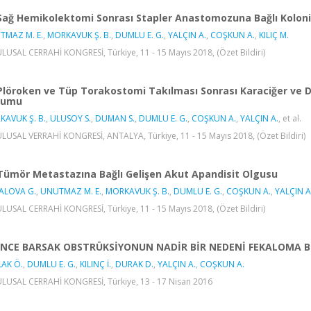
Sağ Hemikolektomi Sonrası Stapler Anastomozuna Bağlı Koloni
TMAZ M. E.
,
MORKAVUK Ş. B.
,
DUMLU E. G.
,
YALÇIN A.
,
COŞKUN A.
,
KILIÇ M.
ULUSAL CERRAHİ KONGRESİ, Türkiye, 11 - 15 Mayıs 2018, (Özet Bildiri)
Plöroken ve Tüp Torakostomi Takılması Sonrası Karaciğer ve 
numu
KAVUK Ş. B.
,
ULUSOY S.
,
DUMAN S.
,
DUMLU E. G.
,
COŞKUN A.
,
YALÇIN A.
, et al.
ULUSAL VERRAHİ KONGRESİ, ANTALYA, Türkiye, 11 - 15 Mayıs 2018, (Özet Bildiri)
Tümör Metastazına Bağlı Gelişen Akut Apandisit Olgusu
ALOVA G.
,
UNUTMAZ M. E.
,
MORKAVUK Ş. B.
,
DUMLU E. G.
,
COŞKUN A.
,
YALÇIN A
ULUSAL CERRAHİ KONGRESİ, Türkiye, 11 - 15 Mayıs 2018, (Özet Bildiri)
İNCE BARSAK OBSTRÜKSİYONUN NADİR BİR NEDENİ FEKALOMA 
LAK Ö.
,
DUMLU E. G.
,
KILINÇ İ.
,
DURAK D.
,
YALÇIN A.
,
COŞKUN A.
ULUSAL CERRAHİ KONGRESİ, Türkiye, 13 - 17 Nisan 2016