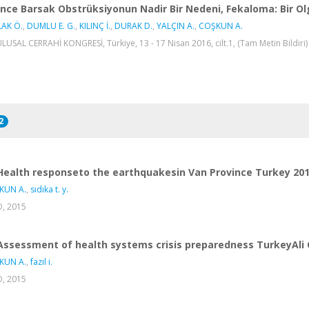
İnce Barsak Obstrüksiyonun Nadir Bir Nedeni, Fekaloma: Bir 
LAK Ö.
,
DUMLU E. G.
,
KILINÇ İ.
,
DURAK D.
,
YALÇIN A.
,
COŞKUN A.
ULUSAL CERRAHİ KONGRESİ, Türkiye, 13 - 17 Nisan 2016, cilt.1, (Tam Metin Bildiri
2
Health responseto the earthquakesin Van Province Turkey 20
KUN A.
,
sıdıka t. y.
, 2015
Assessment of health systems crisis preparedness TurkeyAli 
KUN A.
,
fazıl i.
, 2015