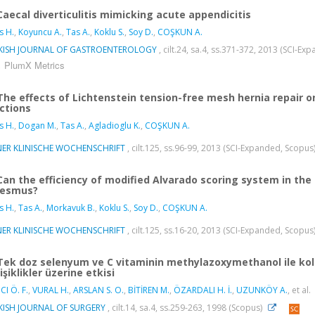
Caecal diverticulitis mimicking acute appendicitis
s H.
,
Koyuncu A.
,
Tas A.
,
Koklu S.
,
Soy D.
,
COŞKUN A.
KISH JOURNAL OF GASTROENTEROLOGY
, cilt.24, sa.4, ss.371-372, 2013 (SCI-E
PlumX Metrics
The effects of Lichtenstein tension-free mesh hernia repair on
ctions
s H.
,
Dogan M.
,
Tas A.
,
Agladioglu K.
,
COŞKUN A.
NER KLINISCHE WOCHENSCHRIFT
, cilt.125, ss.96-99, 2013 (SCI-Expanded, Scopus
Can the efficiency of modified Alvarado scoring system in the
nesmus?
s H.
,
Tas A.
,
Morkavuk B.
,
Koklu S.
,
Soy D.
,
COŞKUN A.
NER KLINISCHE WOCHENSCHRIFT
, cilt.125, ss.16-20, 2013 (SCI-Expanded, Scopus
Tek doz selenyum ve C vitaminin methylazoxymethanol ile ko
işiklikler üzerine etkisi
CI Ö. F.
,
VURAL H.
,
ARSLAN S. O.
,
BİTİREN M.
,
ÖZARDALI H. İ.
,
UZUNKÖY A.
, et al.
KISH JOURNAL OF SURGERY
, cilt.14, sa.4, ss.259-263, 1998 (Scopus)