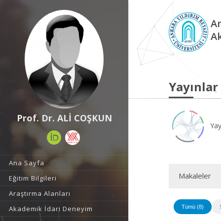
An
A
Yayınlar
Prof. Dr. ALİ COŞKUN
Yay
Ana Sayfa
Makaleler
Eğitim Bilgileri
Araştırma Alanları
Tümü (8)
Akademik İdari Deneyim