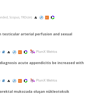
xpanded, Scopus, TRDizin)
 testicular arterial perfusion and sexual
PlumX Metrics
)
 diagnosis acute appendicitis be increased with
PlumX Metrics
)
lorektal mukozada oluşan nükleotoksik