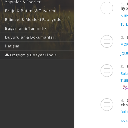
Yayınlar & Eserler
1.
hyp
Proje & Patent & Tasarım
Kilinç
Bilimsel & Mesleki Faaliyetler
Turk
Başarılar & Tanınırlık
2.
Duyurular & Dokümanlar
MOR
İletişim
JOU
Özgeçmiş Dosyası İndir
3.
Bulu
TUR
4.
chr
Bulu
ASI