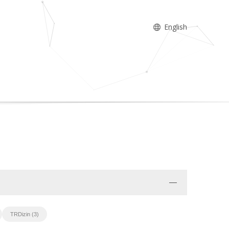
English
TRDizin (3)