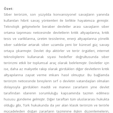
Özet:
Siber terörizm, son yüzyılda konvansiyonel savaşların yanında
kullanılan hibrit savaş yöntemleri ile birlikte hayatımıza girmiştir.
Teknolojik gelişmelerle beraber devletler arası savaşların siber
ortama taşınması neticesinde devletlerin kritik altyapılarına, kritik
tesis ve varlıklarına, üretim tesislerine, enerji altyapılarına yönelik
siber saldırılar artarak siber uzamda yeni bir küresel güç savaşı
ortaya çıkarmıştır. Devlet dışı aktörler ve terör örgütleri, internet
teknolojilerini kullanarak siyasi hedefler doğrultusunda siber
terörizmi etkili bir toplumsal araç olarak belirlemiştir. Devletler için
ise, daha az maliyetle rakip olarak gördükleri diğer devletlerin kritik
altyapılarına zayiat verme imkanı hasıl olmuştur. Bu bağlamda
terörizm neticesinde bireylerin sırf o devletin vatandaşları olmaları
dolayısıyla gördükleri maddi ve manevi zararların yine devlet
tarafından idarenin sorumluluğu kapsamında tazmin edilmesi
hususu gündeme gelmiştir. Diğer taraftan tüm uluslararası hukukta
olduğu gibi, Türk hukukunda da yer alan klasik terörizm ve terörle
mücadeleden doğan zararların tazminine ilişkin düzenlemelerin,