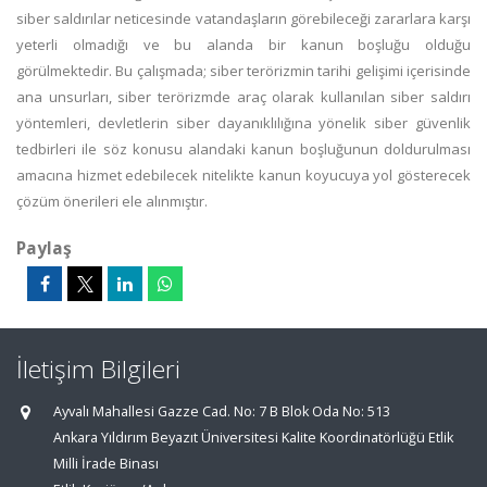
siber saldırılar neticesinde vatandaşların görebileceği zararlara karşı
yeterli olmadığı ve bu alanda bir kanun boşluğu olduğu
görülmektedir. Bu çalışmada; siber terörizmin tarihi gelişimi içerisinde
ana unsurları, siber terörizmde araç olarak kullanılan siber saldırı
yöntemleri, devletlerin siber dayanıklılığına yönelik siber güvenlik
tedbirleri ile söz konusu alandaki kanun boşluğunun doldurulması
amacına hizmet edebilecek nitelikte kanun koyucuya yol gösterecek
çözüm önerileri ele alınmıştır.
Paylaş
İletişim Bilgileri
Ayvalı Mahallesi Gazze Cad. No: 7 B Blok Oda No: 513
Ankara Yıldırım Beyazıt Üniversitesi Kalite Koordinatörlüğü Etlik
Milli İrade Binası