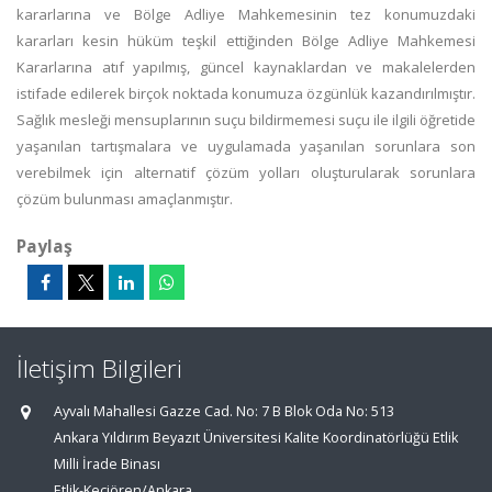
kararlarına ve Bölge Adliye Mahkemesinin tez konumuzdaki
kararları kesin hüküm teşkil ettiğinden Bölge Adliye Mahkemesi
Kararlarına atıf yapılmış, güncel kaynaklardan ve makalelerden
istifade edilerek birçok noktada konumuza özgünlük kazandırılmıştır.
Sağlık mesleği mensuplarının suçu bildirmemesi suçu ile ilgili öğretide
yaşanılan tartışmalara ve uygulamada yaşanılan sorunlara son
verebilmek için alternatif çözüm yolları oluşturularak sorunlara
çözüm bulunması amaçlanmıştır.
Paylaş
İletişim Bilgileri
Ayvalı Mahallesi Gazze Cad. No: 7 B Blok Oda No: 513
Ankara Yıldırım Beyazıt Üniversitesi Kalite Koordinatörlüğü Etlik
Milli İrade Binası
Etlik-Keçiören/Ankara