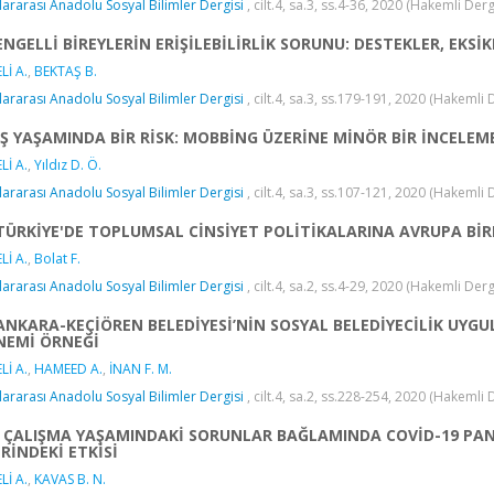
lararası Anadolu Sosyal Bilimler Dergisi
, cilt.4, sa.3, ss.4-36, 2020 (Hakemli Derg
ENGELLİ BİREYLERİN ERİŞİLEBİLİRLİK SORUNU: DESTEKLER, EKSİK
Lİ A.
,
BEKTAŞ B.
lararası Anadolu Sosyal Bilimler Dergisi
, cilt.4, sa.3, ss.179-191, 2020 (Hakemli 
İŞ YAŞAMINDA BİR RİSK: MOBBİNG ÜZERİNE MİNÖR BİR İNCELEM
Lİ A.
,
Yıldız D. Ö.
lararası Anadolu Sosyal Bilimler Dergisi
, cilt.4, sa.3, ss.107-121, 2020 (Hakemli 
TÜRKİYE'DE TOPLUMSAL CİNSİYET POLİTİKALARINA AVRUPA BİR
Lİ A.
,
Bolat F.
lararası Anadolu Sosyal Bilimler Dergisi
, cilt.4, sa.2, ss.4-29, 2020 (Hakemli Derg
ANKARA-KEÇİÖREN BELEDİYESİ’NİN SOSYAL BELEDİYECİLİK UYGU
NEMİ ÖRNEĞİ
Lİ A.
,
HAMEED A.
,
İNAN F. M.
lararası Anadolu Sosyal Bilimler Dergisi
, cilt.4, sa.2, ss.228-254, 2020 (Hakemli 
ÇALIŞMA YAŞAMINDAKİ SORUNLAR BAĞLAMINDA COVİD-19 PAND
RİNDEKİ ETKİSİ
Lİ A.
,
KAVAS B. N.