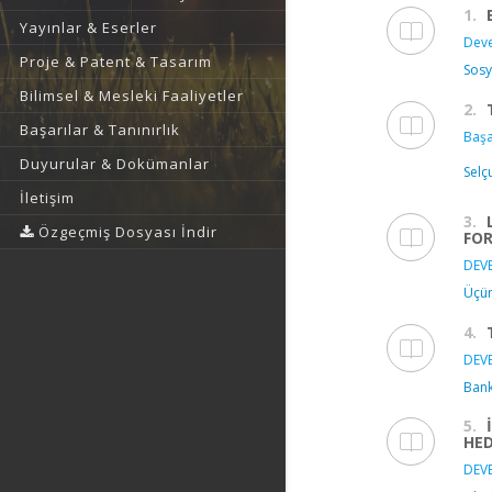
1.
Yayınlar & Eserler
Deve
Proje & Patent & Tasarım
Sosy
Bilimsel & Mesleki Faaliyetler
2.
Başarılar & Tanınırlık
Başa
Duyurular & Dokümanlar
Selç
İletişim
3.
Özgeçmiş Dosyası İndir
FOR
DEVE
Üçün
4.
DEVE
Bank
5.
HED
DEVE