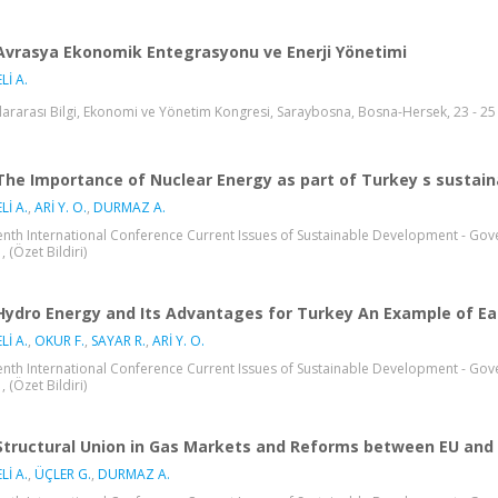
Avrasya Ekonomik Entegrasyonu ve Enerji Yönetimi
Lİ A.
lararası Bilgi, Ekonomi ve Yönetim Kongresi, Saraybosna, Bosna-Hersek, 23 - 25 
The Importance of Nuclear Energy as part of Turkey s sustai
Lİ A.
,
ARİ Y. O.
,
DURMAZ A.
enth International Conference Current Issues of Sustainable Development - Gove
 (Özet Bildiri)
Hydro Energy and Its Advantages for Turkey An Example of Ea
Lİ A.
,
OKUR F.
,
SAYAR R.
,
ARİ Y. O.
enth International Conference Current Issues of Sustainable Development - Gove
 (Özet Bildiri)
Structural Union in Gas Markets and Reforms between EU and 
Lİ A.
,
ÜÇLER G.
,
DURMAZ A.