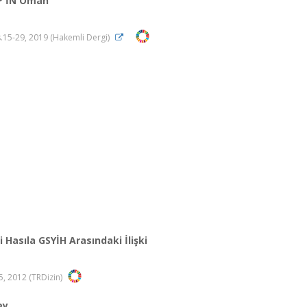
DP İN Oman
 ss.15-29, 2019 (Hakemli Dergi)
i Hasıla GSYİH Arasındaki İlişki
-25, 2012 (TRDizin)
ey