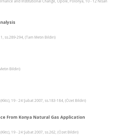
rnance and Institutional Change, Opole, Polonya, 10 - 12 Nisan
nalysis
, ss.289-294, (Tam Metin Bildiri)
tin Bildiri)
Kktc), 19 - 24 Şubat 2007, ss.183-184, (Özet Bildiri)
nce From Konya Natural Gas Application
Kktc), 19 - 24 Şubat 2007, ss.262, (Özet Bildiri)