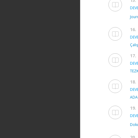
15.
DEVE
Jour
16.
DEVE
Çalış
17.
DEVE
TEZ
18.
DEVE
ADAM
19.
DEVE
Doku
20.