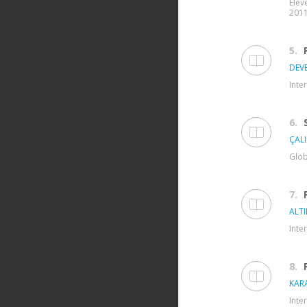
Elev
2011,
5.
DEVE
Inte
6.
ÇALI
Glob
7.
ALTI
Inte
8.
KAR
Inte