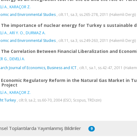
Lİ A.
,
KARAÇOR Z.
omic and Environmental Studies
, cilt.11, sa.3, ss.265-278, 2011 (Hakemli Dergi)
The importance of nuclear energy for Turkey s sustainable
Lİ A.
,
ARİ Y. O.
,
DURMAZ A.
omic and Environmental Studies
, cilt.11, sa.3, ss.249-263, 2011 (Hakemli Dergi)
The Correlation Between Financial Liberalization and Econom
R G.
,
DEVELİ A.
arch Journal of Economics, Business and ICT
, cilt.1, sa.1, ss.42-47, 2011 (Hakem
Economic Regulatory Reform in the Natural Gas Market in Tu
 Project
Lİ A.
,
KARAÇOR Z.
ght Turkey
, cilt.9, sa.2, ss.60-70, 2004 (ESCI, Scopus, TRDizin)
msel Toplantılarda Yayımlanmış Bildiriler
9