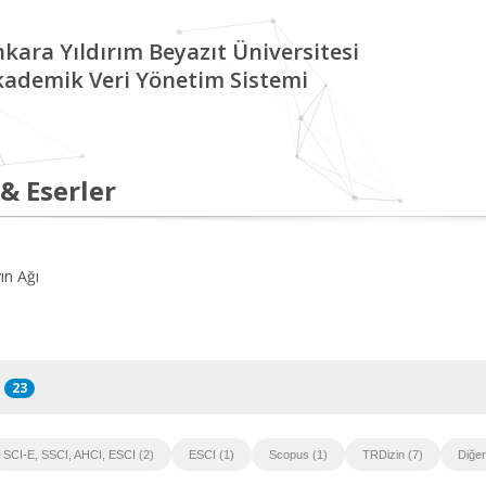
kara Yıldırım Beyazıt Üniversitesi
kademik Veri Yönetim Sistemi
 & Eserler
ın Ağı
23
SCI-E, SSCI, AHCI, ESCI (2)
ESCI (1)
Scopus (1)
TRDizin (7)
Diğer