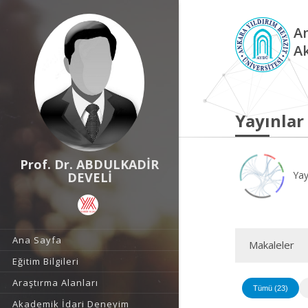
An
A
Yayınlar
Prof. Dr. ABDULKADİR
Yay
DEVELİ
Ana Sayfa
Makaleler
Eğitim Bilgileri
Araştırma Alanları
Tümü (23)
Akademik İdari Deneyim