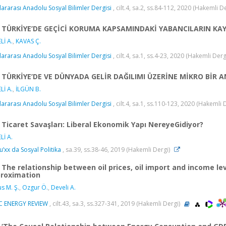
lararası Anadolu Sosyal Bilimler Dergisi
, cilt.4, sa.2, ss.84-112, 2020 (Hakemli D
TÜRKİYE’DE GEÇİCİ KORUMA KAPSAMINDAKİ YABANCILARIN KAYI
Lİ A.
,
KAVAS Ç.
lararası Anadolu Sosyal Bilimler Dergisi
, cilt.4, sa.1, ss.4-23, 2020 (Hakemli Derg
TÜRKİYE’DE VE DÜNYADA GELİR DAĞILIMI ÜZERİNE MİKRO BİR A
Lİ A.
,
İLGÜN B.
lararası Anadolu Sosyal Bilimler Dergisi
, cilt.4, sa.1, ss.110-123, 2020 (Hakemli 
Ticaret Savaşları: Liberal Ekonomik Yapı NereyeGidiyor?
Lİ A.
’xx da Sosyal Politika
, sa.39, ss.38-46, 2019 (Hakemli Dergi)
The relationship between oil prices, oil import and income le
roximation
s M. Ş.
,
Ozgur Ö.
,
Develi A.
C ENERGY REVIEW
, cilt.43, sa.3, ss.327-341, 2019 (Hakemli Dergi)