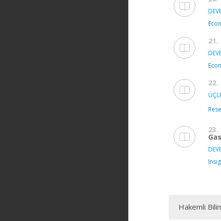
DEVE
Econ
21.
DEVE
Econ
22.
ÜÇLE
Rese
23.
Gas
DEVE
Insi
Hakemli Bili