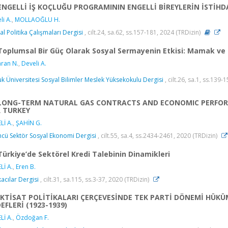
ENGELLİ İŞ KOÇLUĞU PROGRAMININ ENGELLİ BİREYLERİN İSTİHD
li A.
,
MOLLAOĞLU H.
al Politika Çalışmaları Dergisi
, cilt.24, sa.62, ss.157-181, 2024 (TRDizin)
Toplumsal Bir Güç Olarak Sosyal Sermayenin Etkisi: Mamak ve Ça
ran N.
,
Develi A.
uk Üniversitesi Sosyal Bilimler Meslek Yüksekokulu Dergisi
, cilt.26, sa.1, ss.139-
LONG-TERM NATURAL GAS CONTRACTS AND ECONOMIC PERFORM
 TURKEY
Lİ A.
,
ŞAHİN G.
cü Sektör Sosyal Ekonomi Dergisi
, cilt.55, sa.4, ss.2434-2461, 2020 (TRDizin)
Türkiye’de Sektörel Kredi Talebinin Dinamikleri
Lİ A.
,
Eren B.
acılar Dergisi
, cilt.31, sa.115, ss.3-37, 2020 (TRDizin)
İKTİSAT POLİTİKALARI ÇERÇEVESİNDE TEK PARTİ DÖNEMİ HÜK
EFLERİ (1923-1939)
Lİ A.
,
Özdoğan F.