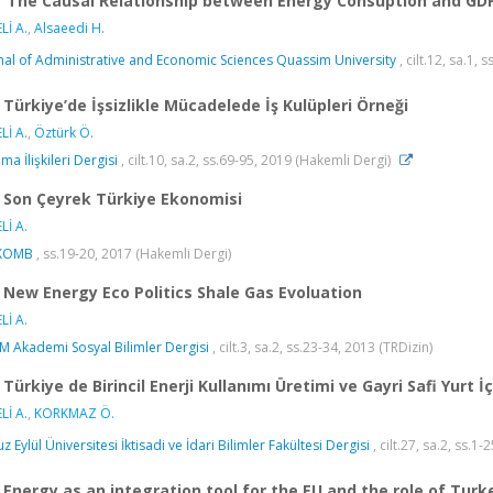
‘The Causal Relationship between Energy Consuption and G
Lİ A.
,
Alsaeedi H.
nal of Administrative and Economic Sciences Quassim University
, cilt.12, sa.1,
Türkiye’de İşsizlikle Mücadelede İş Kulüpleri Örneği
Lİ A.
,
Öztürk Ö.
ma İlişkileri Dergisi
, cilt.10, sa.2, ss.69-95, 2019 (Hakemli Dergi)
Son Çeyrek Türkiye Ekonomisi
Lİ A.
KOMB
, ss.19-20, 2017 (Hakemli Dergi)
New Energy Eco Politics Shale Gas Evoluation
Lİ A.
 Akademi Sosyal Bilimler Dergisi
, cilt.3, sa.2, ss.23-34, 2013 (TRDizin)
Türkiye de Birincil Enerji Kullanımı Üretimi ve Gayri Safi Yurt İç
Lİ A.
,
KORKMAZ Ö.
z Eylül Üniversitesi İktisadi ve İdari Bilimler Fakültesi Dergisi
, cilt.27, sa.2, ss.1
Energy as an integration tool for the EU and the role of Turk