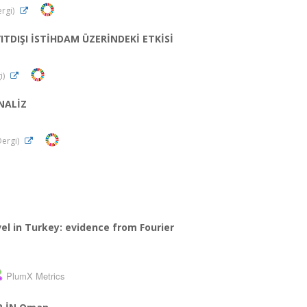
ergi)
TDIŞI İSTİHDAM ÜZERİNDEKİ ETKİSİ
i)
NALİZ
Dergi)
vel in Turkey: evidence from Fourier
PlumX Metrics