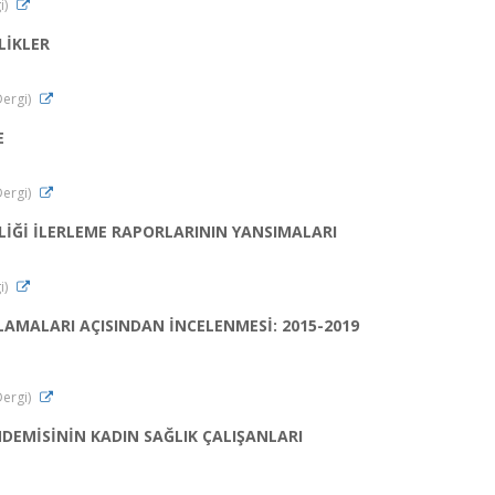
i)
LİKLER
Dergi)
E
Dergi)
LİĞİ İLERLEME RAPORLARININ YANSIMALARI
i)
LAMALARI AÇISINDAN İNCELENMESİ: 2015-2019
Dergi)
EMİSİNİN KADIN SAĞLIK ÇALIŞANLARI