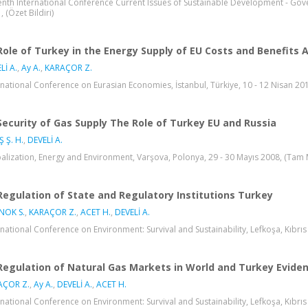
enth International Conference Current Issues of Sustainable Development - Gove
 (Özet Bildiri)
Role of Turkey in the Energy Supply of EU Costs and Benefits A
Lİ A.
,
Ay A.
,
KARAÇOR Z.
rnational Conference on Eurasian Economies, İstanbul, Türkiye, 10 - 12 Nisan 2011
Security of Gas Supply The Role of Turkey EU and Russia
Ş Ş. H.
,
DEVELİ A.
alization, Energy and Environment, Varşova, Polonya, 29 - 30 Mayıs 2008, (Tam Me
Regulation of State and Regulatory Institutions Turkey
NOK S.
,
KARAÇOR Z.
,
ACET H.
,
DEVELİ A.
rnational Conference on Environment: Survival and Sustainability, Lefkoşa, Kıbrıs (
Regulation of Natural Gas Markets in World and Turkey Evide
AÇOR Z.
,
Ay A.
,
DEVELİ A.
,
ACET H.
rnational Conference on Environment: Survival and Sustainability, Lefkoşa, Kıbrıs (