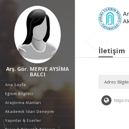
An
A
İletişim
Arş. Gör. MERVE AYSİMA
BALCI
Adres Bilgile
Ana Sayfa
Eğitim Bilgileri
https:/
Araştırma Alanları
Akademik İdari Deneyim
Yayınlar & Eserler