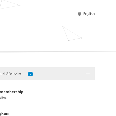
English
sel Görevler
2
e membership
sitesi
şkanı