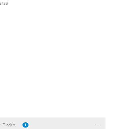
sitesi
n Tezler
1