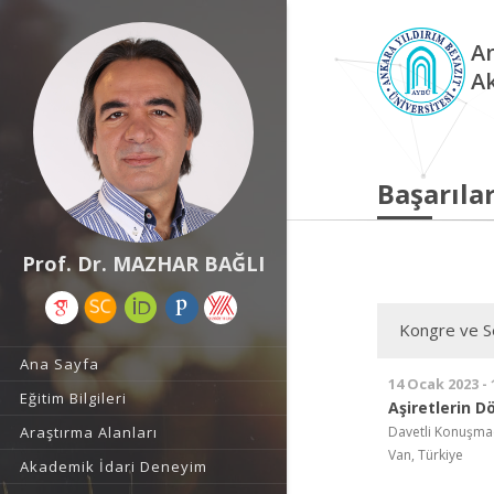
An
A
Başarılar
Prof. Dr. MAZHAR BAĞLI
Kongre ve Se
Ana Sayfa
14 Ocak 2023 -
Eğitim Bilgileri
Aşiretlerin 
Davetli Konuşma
Araştırma Alanları
Van, Türkiye
Akademik İdari Deneyim